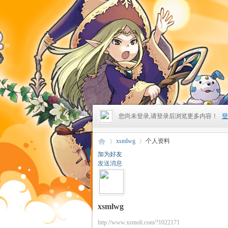
您尚未登录,请登录后浏览更多内容！
登
xsmlwg
个人资料
加为好友
发送消息
昔
›
›
xsmlwg
http://www.xsmoli.com/?1022171